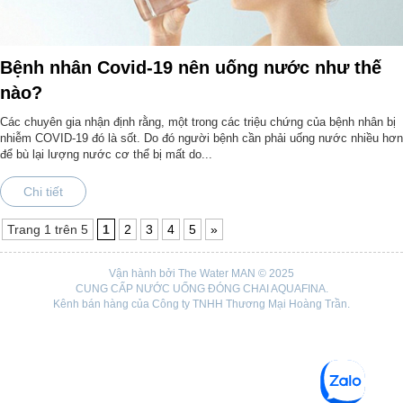
Bệnh nhân Covid-19 nên uống nước như thế
nào?
Các chuyên gia nhận định rằng, một trong các triệu chứng của bệnh nhân bị
nhiễm COVID-19 đó là sốt. Do đó người bệnh cần phải uống nước nhiều hơn
để bù lại lượng nước cơ thể bị mất do...
Chi tiết
Trang 1 trên 5
1
2
3
4
5
»
Vận hành bởi The Water MAN © 2025
CUNG CẤP NƯỚC UỐNG ĐÓNG CHAI AQUAFINA.
Kênh bán hàng của Công ty TNHH Thương Mại Hoàng Trần.